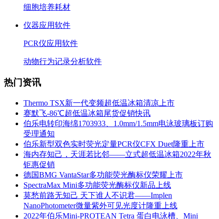
细胞培养耗材
仪器应用软件
PCR仪应用软件
动物行为记录分析软件
热门资讯
Thermo TSX新一代变频超低温冰箱清凉上市
赛默飞-86℃超低温冰箱尾货促销快讯
伯乐电转印海绵1703933、1.0mm/1.5mm电泳玻璃板订购
受理通知
伯乐新型双色实时荧光定量PCR仪CFX Duet隆重上市
海内存知己，天涯若比邻——立式超低温冰箱2022年秋
钜惠促销
德国BMG VantaStar多功能荧光酶标仪荣耀上市
SpectraMax Mini多功能荧光酶标仪新品上线
莫愁前路无知己 天下谁人不识君——Implen
NanoPhotometer微量紫外可见光度计隆重上线
2022年伯乐Mini-PROTEAN Tetra 蛋白电泳槽、Mini