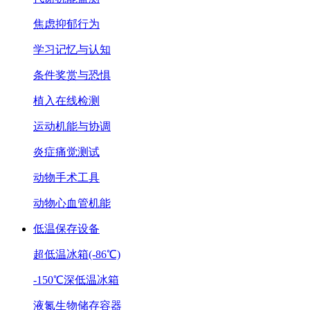
焦虑抑郁行为
学习记忆与认知
条件奖赏与恐惧
植入在线检测
运动机能与协调
炎症痛觉测试
动物手术工具
动物心血管机能
低温保存设备
超低温冰箱(-86℃)
-150℃深低温冰箱
液氮生物储存容器