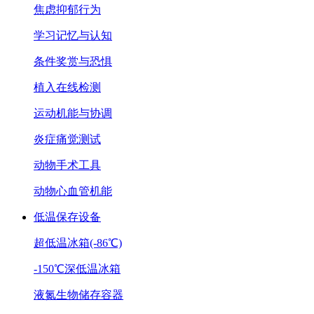
焦虑抑郁行为
学习记忆与认知
条件奖赏与恐惧
植入在线检测
运动机能与协调
炎症痛觉测试
动物手术工具
动物心血管机能
低温保存设备
超低温冰箱(-86℃)
-150℃深低温冰箱
液氮生物储存容器