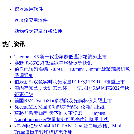
仪器应用软件
PCR仪应用软件
动物行为记录分析软件
热门资讯
Thermo TSX新一代变频超低温冰箱清凉上市
赛默飞-86℃超低温冰箱尾货促销快讯
伯乐电转印海绵1703933、1.0mm/1.5mm电泳玻璃板订购
受理通知
伯乐新型双色实时荧光定量PCR仪CFX Duet隆重上市
海内存知己，天涯若比邻——立式超低温冰箱2022年秋
钜惠促销
德国BMG VantaStar多功能荧光酶标仪荣耀上市
SpectraMax Mini多功能荧光酶标仪新品上线
莫愁前路无知己 天下谁人不识君——Implen
NanoPhotometer微量紫外可见光度计隆重上线
2022年伯乐Mini-PROTEAN Tetra 蛋白电泳槽、Mini
Trans-Blot电转印槽优惠促销